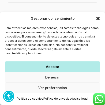
Menú
Gestionar consentimiento
Inicio
Para ofrecer las mejores experiencias, utilizamos tecnologías como
Sobre mí
las cookies para almacenar y/o acceder a la información del
dispositivo. El consentimiento de estas tecnologías nos permitirá
Servicios
procesar datos como el comportamiento de navegación o las
identificaciones únicas en este sitio. No consentir o retirar el
Contacto
consentimiento, puede afectar negativamente a ciertas
características y funciones.
Aceptar
Información de contacto
Denegar
Dirección:
Calle Rodrigo Yáñez, nº 16 - Bajo C. Ponferrada
Ver preferencias
CP24401
Teléfono:
Política de cookies
Política de privacidad
Aviso legal
647 480 789